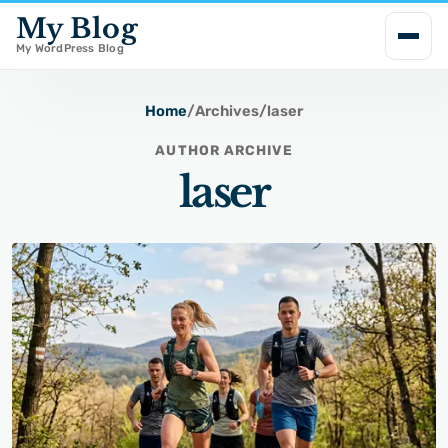
My Blog
i
p
My WordPress Blog
t
o
Home
/
Archives
/
laser
c
AUTHOR ARCHIVE
o
laser
n
t
e
n
t