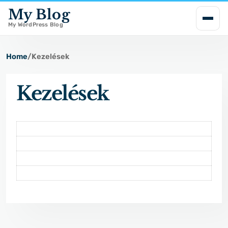
My Blog
i
p
My WordPress Blog
t
o
Home
/
Kezelések
c
o
Kezelések
n
t
e
n
t